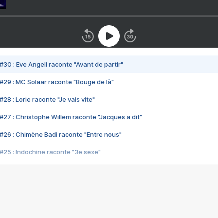
#30 : Eve Angeli raconte "Avant de partir"
#29 : MC Solaar raconte "Bouge de là"
28 : Lorie raconte "Je vais vite"
#27 : Christophe Willem raconte "Jacques a dit"
#26 : Chimène Badi raconte "Entre nous"
#25 : Indochine raconte "3e sexe"
#24 : Zaho raconte "C'est chelou"
#23 : Patrick Bruel raconte "Au café des délices"
#22 : Kyo raconte "Le chemin"