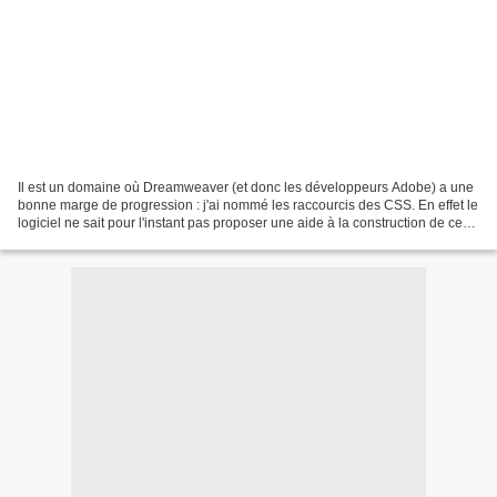
Il est un domaine où Dreamweaver (et donc les développeurs Adobe) a une
bonne marge de progression : j'ai nommé les raccourcis des CSS. En effet le
logiciel ne sait pour l'instant pas proposer une aide à la construction de ces
raccourcis et, pour bénéficier...