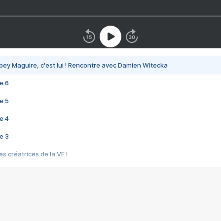
bey Maguire, c'est lui ! Rencontre avec Damien Witecka
e 6
e 5
e 4
e 3
s créatrices de la VF !
e 2
e 1
e Mektoub My Love arrive enfin ! Rencontre avec Shaïn Boumedine et Sal