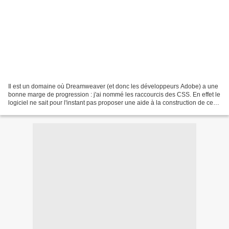
Il est un domaine où Dreamweaver (et donc les développeurs Adobe) a une
bonne marge de progression : j'ai nommé les raccourcis des CSS. En effet le
logiciel ne sait pour l'instant pas proposer une aide à la construction de ces
raccourcis et, pour bénéficier...