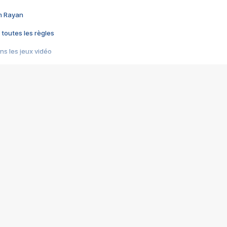
im Rayan
 toutes les règles
s les jeux vidéo
us choquant de Rockstar ? - Le scandale BULLY
e plus moche de Steam
du RÊVE tourne au CAUCHEMAR
pendant 8 heures
it… à tort
umiliés par un jeu vidéo
ire - Final Fantasy 8
ti un empire - Age of Empires
story DOFUS