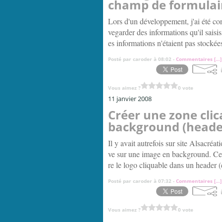
champ de formulair
Lors d'un développement, j'ai été con
vegarder des informations qu'il saisi
es informations n'étaient pas stockée
Posté par caroder à 08:02 -
Commentaires [
…
]
Vous aimez ?
0 vote
11 janvier 2008
Créer une zone clic
background (heade
Il y avait autrefois sur site Alsacréat
ve sur une image en background. Cett
re le logo cliquable dans un header (e
Posté par caroder à 07:32 -
Commentaires [
…
]
Vous aimez ?
0 vote