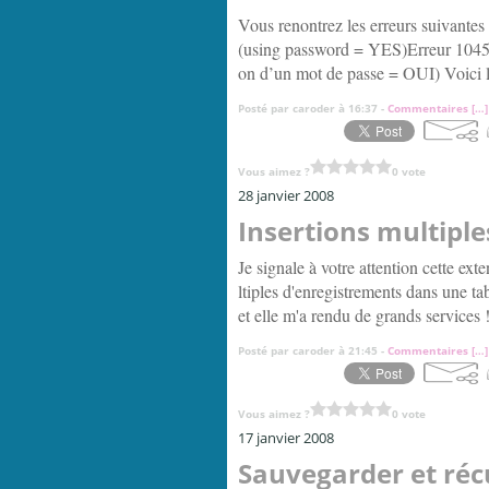
Vous renontrez les erreurs suivante
(using password = YES)Erreur 1045 – 
on d’un mot de passe = OUI) Voici l
Posté par caroder à 16:37 -
Commentaires [
…
]
Vous aimez ?
0 vote
28 janvier 2008
Insertions multiple
Je signale à votre attention cette ext
ltiples d'enregistrements dans une ta
et elle m'a rendu de grands services 
Posté par caroder à 21:45 -
Commentaires [
…
]
Vous aimez ?
0 vote
17 janvier 2008
Sauvegarder et réc