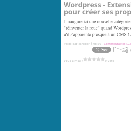
Wordpress - Exten
pour créer ses pro
J'inaugure ici une nouvelle catégori
"réinventer la roue" quand Wordpress
u'il s'apparente presque à un CMS ! J
Posté par caroder à 08:30 -
Commentaires [
…
]
Vous aimez ?
0 vote