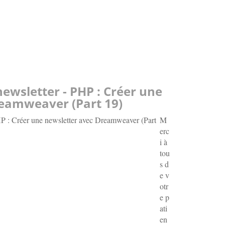
newsletter - PHP : Créer une
reamweaver (Part 19)
M
erc
i à
tou
s d
e v
otr
e p
ati
en