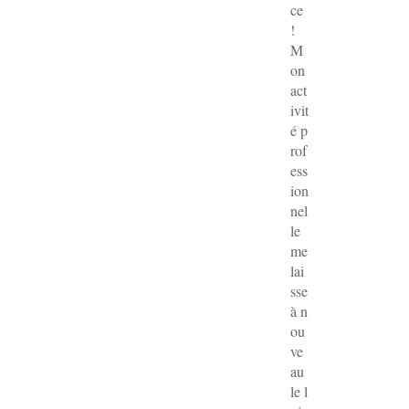
ce
!
M
on
act
ivit
é p
rof
ess
ion
nel
le
me
lai
sse
à n
ou
ve
au
le l