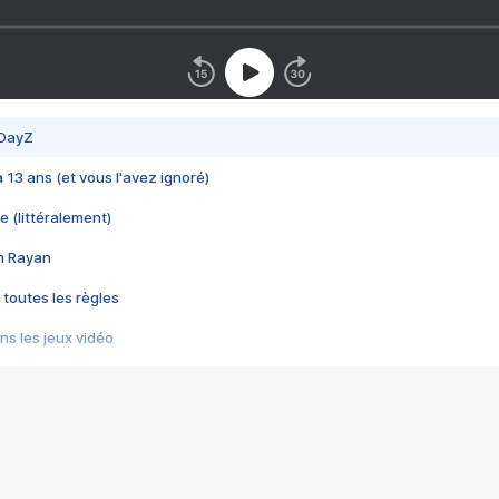
 DayZ
 a 13 ans (et vous l'avez ignoré)
e (littéralement)
im Rayan
 toutes les règles
s les jeux vidéo
us choquant de Rockstar ? - Le scandale BULLY
e plus moche de Steam
du RÊVE tourne au CAUCHEMAR
pendant 8 heures