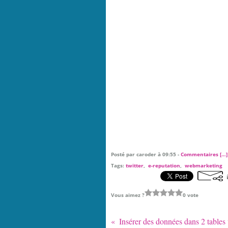
Posté par caroder à 09:55 -
Commentaires [
…
]
Tags:
twitter
,
e-reputation
,
webmarketing
Vous aimez ?
0 vote