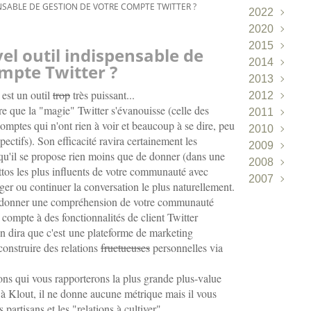
NSABLE DE GESTION DE VOTRE COMPTE TWITTER ?
2022
2020
Juin
(1)
2015
Avril
(2)
el outil indispensable de
2014
Mars
(1)
mpte Twitter ?
2013
Janvier
(1
 est un outil
trop
très puissant...
2012
Décembr
dre que la "magie" Twitter s'évanouisse (celle des
2011
Novembr
Décembr
omptes qui n'ont rien à voir et beaucoup à se dire, peu
2010
Octobre
Mai
Novembr
(1)
(
ectifs). Son efficacité ravira certainement les
2009
Août
Mars
Septembr
Décembr
(1)
(2)
u'il se propose rien moins que de donner (dans une
2008
Avril
Janvier
Août
Novembr
Décembr
(1)
(1)
(3
ttos les plus influents de votre communauté avec
2007
Mars
Mai
Octobre
Novembr
Décembr
(1)
(1)
(
ger ou continuer la conversation le plus naturellement.
Janvier
Septembr
Octobre
Novembr
Novembr
(1
(
 donner une compréhension de votre communauté
Août
Septembr
Octobre
Septembr
(2)
(
e compte à des fonctionnalités de client Twitter
Juillet
Août
Juillet
Juillet
(4)
(3)
(1)
(2)
n dira que c'est une plateforme de marketing
Juin
Juillet
Juin
Juin
(3)
(3)
(3)
(10
 construire des relations
fructueuses
personnelles via
Mai
Juin
Mai
Mai
(6)
(6)
(14)
(13)
ions qui vous rapporterons la plus grande plus-value
Avril
Mai
Avril
Avril
(8)
(5)
(7)
(10)
t à Klout, il ne donne aucune métrique mais il vous
Mars
Avril
Mars
Mars
(6)
(1)
(10)
(16)
 partisans et les "relations à cultiver".