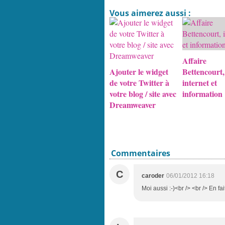
Vous aimerez aussi :
Affaire
Ajouter le widget
Bettencourt,
de votre Twitter à
internet et
votre blog / site avec
information
Dreamweaver
Commentaires
C
caroder
06/01/2012 16:18
Moi aussi :-)<br /> <br /> En fai