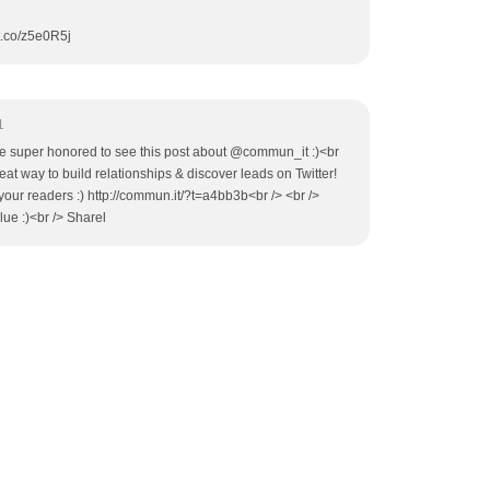
//t.co/z5e0R5j
1
are super honored to see this post about @commun_it :)<br
at way to build relationships & discover leads on Twitter!
r your readers :) http://commun.it/?t=a4bb3b<br /> <br />
lue :)<br /> Sharel