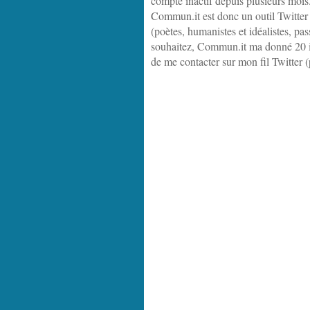
compte inactif depuis plusieurs mois..
Commun.it est donc un outil Twitte
(poètes, humanistes et idéalistes, pa
souhaitez, Commun.it ma donné 20 in
de me contacter sur mon fil Twitter 