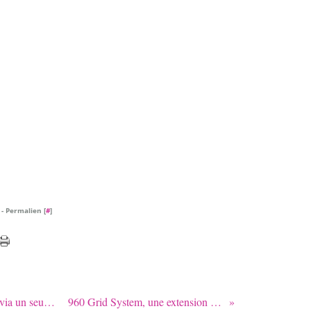
- Permalien [
#
]
Insérer des données dans 2 tables via un seul formulaire (cases à cocher) - Part 2
960 Grid System, une extension pour webdesigner rigoureux