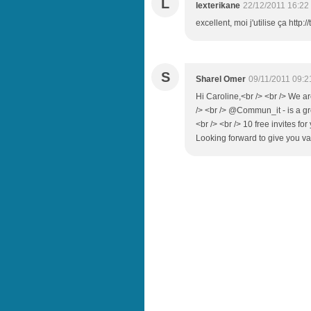
L
lexterikane
22/12/2011 16:22
excellent, moi j'utilise ça http:
S
Sharel Omer
09/11/2011 09:2
Hi Caroline,<br /> <br /> We 
/> <br /> @Commun_it - is a gre
<br /> <br /> 10 free invites fo
Looking forward to give you va