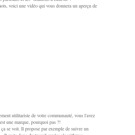
Février
Mars
Février
Février
(9)
(2
(7
(1
ots, voici une vidéo qui vous donnera un aperçu de
Janvier
Février
Janvier
(1
(8
(3
Janvier
(1
ment utilitariste de votre communauté, vous l'avez
est une marque, pourquoi pas ?!
et ça se voit. Il propose par exemple de suivre un