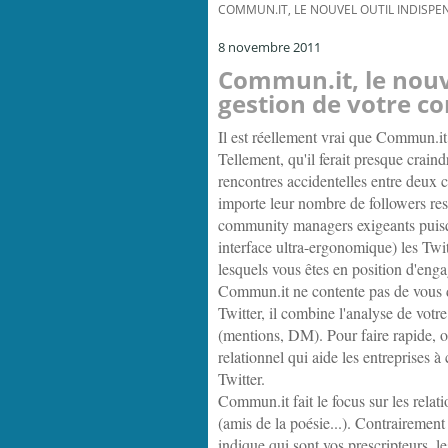
COMMUN.IT, LE NOUVEL OUTIL INDISPE
8 novembre 2011
Commun.it, le nouv
gestion de votre co
Il est réellement vrai que Commun.it
Tellement, qu'il ferait presque crain
rencontres accidentelles entre deux c
importe leur nombre de followers resp
community managers exigeants puisq
interface ultra-ergonomique) les Twi
lesquels vous êtes en position d'enga
Commun.it ne contente pas de vous
Twitter, il combine l'analyse de votr
(mentions, DM). Pour faire rapide, o
relationnel qui aide les entreprises à
Twitter.
Commun.it fait le focus sur les relat
(amis de la poésie...). Contrairemen
indique qui sont vos prescripteurs, les