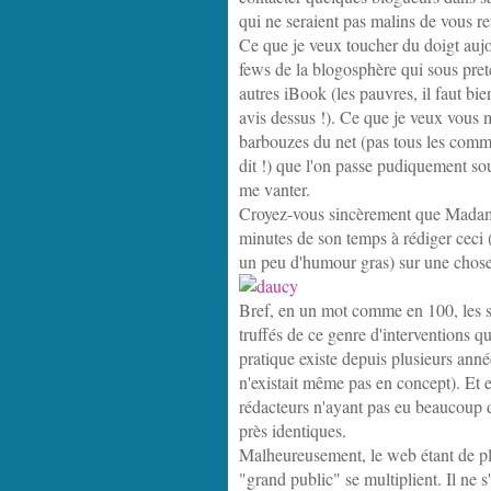
qui ne seraient pas malins de vous ref
Ce que je veux toucher du doigt aujo
fews de la blogosphère qui sous prete
autres iBook (les pauvres, il faut bie
avis dessus !). Ce que je veux vous mo
barbouzes du net (pas tous les commu
dit !) que l'on passe pudiquement sou
me vanter.
Croyez-vous sincèrement que Madam
minutes de son temps à rédiger ceci (
un peu d'humour gras) sur une chose a
Bref, en un mot comme en 100, les s
truffés de ce genre d'interventions q
pratique existe depuis plusieurs an
n'existait même pas en concept). Et e
rédacteurs n'ayant pas eu beaucoup d
près identiques.
Malheureusement, le web étant de plu
"grand public" se multiplient. Il ne 