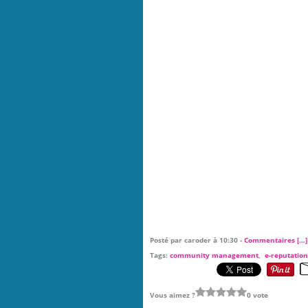
Posté par caroder à 10:30 -
Commentaires [
…
]
Tags:
community management
,
e-reputation
Vous aimez ?
0 vote