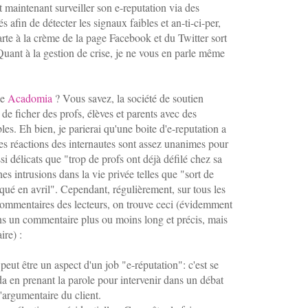
ut maintenant surveiller son e-reputation via des
 afin de détecter les signaux faibles et an-ti-ci-per,
tarte à la crème de la page Facebook et du Twitter sort
Quant à la gestion de crise, je ne vous en parle même
le
Acadomia
? Vous savez, la société de soutien
 de ficher des profs, élèves et parents avec des
s. Eh bien, je parierai qu'une boite d'e-reputation a
Les réactions des internautes sont assez unanimes pour
si délicats que "trop de profs ont déjà défilé chez sa
s intrusions dans la vie privée telles que "sort de
ué en avril". Cependant, régulièrement, sur tous les
commentaires des lecteurs, on trouve ceci (évidemment
ns un commentaire plus ou moins long et précis, mais
ire) :
eut être un aspect d'un job "e-réputation": c'est se
da en prenant la parole pour intervenir dans un débat
'argumentaire du client.