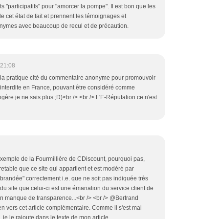
ts "participatifs" pour "amorcer la pompe". Il est bon que les
e cet état de fait et prennent les témoignages et
nonymes avec beaucoup de recul et de précaution.
 21:08
n, la pratique cité du commentaire anonyme pour promouvoir
 interdite en France, pouvant être considéré comme
ère je ne sais plus ;D)<br /> <br /> L'E-Réputation ce n'est
xemple de la Fourmillière de CDiscount, pourquoi pas,
etable que ce site qui appartient et est modéré par
"brandée" correctement i.e. que ne soit pas indiquée très
du site que celui-ci est une émanation du service client de
n manque de transparence...<br /> <br /> @Bertrand
ien vers cet article complémentaire. Comme il s'est mal
je le rajoute dans le texte de mon article.