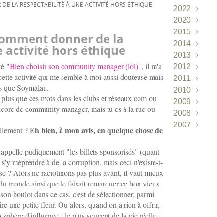
E LA RESPECTABILITÉ À UNE ACTIVITÉ HORS ÉTHIQUE
2022
2020
Juin
(1)
2015
Avril
(2)
comment donner de la
2014
Mars
(1)
e activité hors éthique
2013
Janvier
(1
té "
Bien choisir son community manager (lol)
", il m'a
2012
Décembr
r cette activité qui me semble à moi aussi douteuse mais
2011
Novembr
Décembr
ns que Soymalau.
2010
Octobre
Mai
Novembr
(1)
(
 plus que ces mots dans les clubs et réseaux com ou
2009
Août
Mars
Septembr
Décembr
(1)
(2)
ncore de community manager, mais tu es à la rue ou
2008
Avril
Janvier
Août
Novembr
Décembr
(1)
(1)
(3
2007
Mars
Mai
Octobre
Novembr
Décembr
(1)
(1)
(
Eh bien, à mon avis, en quelque chose de
éellement ?
Janvier
Septembr
Octobre
Novembr
Novembr
(1
(
Août
Septembr
Octobre
Septembr
(2)
(
 appelle pudiquement "les billets sponsorisés" (quant
Juillet
Août
Juillet
Juillet
(4)
(3)
(1)
(2)
 s'y méprendre à de la corruption, mais ceci n'existe-t-
Juin
Juillet
Juin
Juin
(3)
(3)
(3)
(10
sse ? Alors ne raciotinons pas plus avant, il vaut mieux
e du monde ainsi que le faisait remarquer ce bon vieux
Mai
Juin
Mai
Mai
(6)
(6)
(14)
(13)
n boulot dans ce cas, c'est de sélectionner, parmi
Avril
Mai
Avril
Avril
(8)
(5)
(7)
(10)
e une petite fleur. Ou alors, quand on a rien à offrir,
Mars
Avril
Mars
Mars
(6)
(1)
(10)
(16)
sphère d'influence - le plus souvent de la vie réelle -