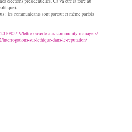
es élections présidentielles. Ca va être la foire au
litique).
ous : les communicants sont partout et même parfois
2010/05/19/lettre-ouverte-aux-community-managers/
interrogations-sur-lethique-dans-le-reputation/