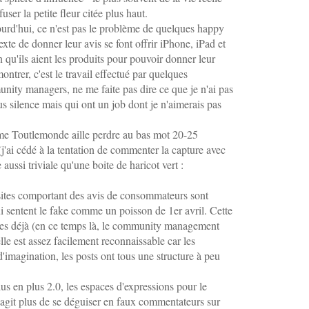
Février
Mars
Février
Février
(9)
(2
(7
(1
user la petite fleur citée plus haut.
Janvier
Février
Janvier
(1
(8
(3
urd'hui, ce n'est pas le problème de quelques happy
Janvier
(1
xte de donner leur avis se font offrir iPhone, iPad et
n qu'ils aient les produits pour pouvoir donner leur
ntrer, c'est le travail effectué par quelques
nity managers, ne me faite pas dire ce que je n'ai pas
s silence mais qui ont un job dont je n'aimerais pas
e Toutlemonde aille perdre au bas mot 20-25
j'ai cédé à la tentation de commenter la capture avec
ussi triviale qu'une boite de haricot vert :
ites comportant des avis de consommateurs sont
ui sentent le fake comme un poisson de 1er avril. Cette
nées déjà (en ce temps là, le community management
lle est assez facilement reconnaissable car les
'imagination, les posts ont tous une structure à peu
s en plus 2.0, les espaces d'expressions pour le
s'agit plus de se déguiser en faux commentateurs sur