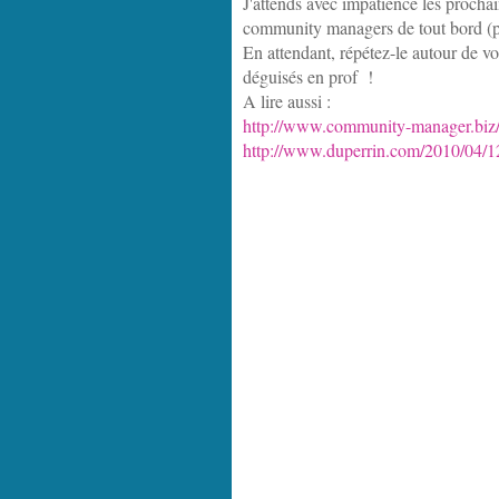
J'attends avec impatience les prochain
community managers de tout bord (po
En attendant, répétez-le autour de v
déguisés en prof !
A lire aussi :
http://www.community-manager.biz/
http://www.duperrin.com/2010/04/12/