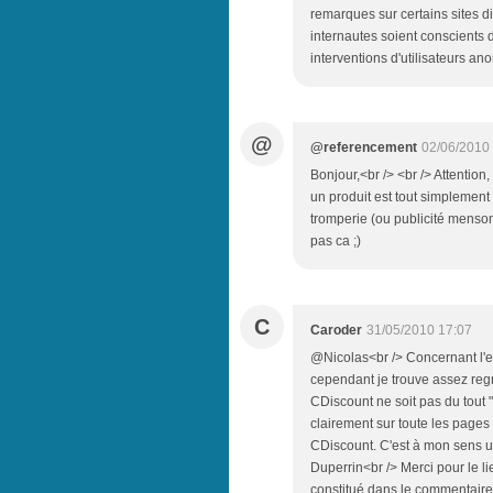
remarques sur certains sites di
internautes soient conscients d
interventions d'utilisateurs a
@
@referencement
02/06/2010
Bonjour,<br /> <br /> Attentio
un produit est tout simplement
tromperie (ou publicité mensong
pas ca ;)
C
Caroder
31/05/2010 17:07
@Nicolas<br /> Concernant l'e
cependant je trouve assez regr
CDiscount ne soit pas du tout 
clairement sur toute les pages 
CDiscount. C'est à mon sens u
Duperrin<br /> Merci pour le l
constitué dans le commentaire, 