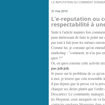
L'E-REPUTATION OU COMMENT DONNER D
31 mai 2010
L'e-reputation ou 
respectabilité à un
Suite à l'article maintes fois commen
paru intéressant de faire le point su
pas tout à fait pour les mêmes raiso
Comme lui, je constate qu'on entend
marketing : "comment, tu n'as pas e
quoi ?!"
Or, en quoi consiste cette activité r
pas joli-joli.
Je passe sur le problème de ce qu'on
à moi, je trouve que cela ressemble à
il pas depuis que la presse est la pre
changer ses désirs plutôt que l'ordr
Descartes). Le community manager, so
les blogueur, ceux auxquels on va fair
contacter quelques blogueurs dans sa 