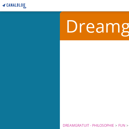
Dreamgr
DREAMGRATUIT - PHILOSOPHIE
>
FUN
>