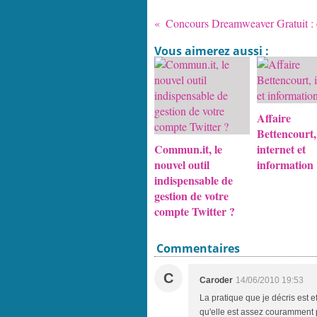
Vous aimerez aussi :
Affaire
Bettencourt,
Commun.it, le
internet et
nouvel outil
information
indispensable de
gestion de votre
compte Twitter ?
Commentaires
C
Caroder
14/06/2010 19:53
La pratique que je décris est 
qu'elle est assez couramment 