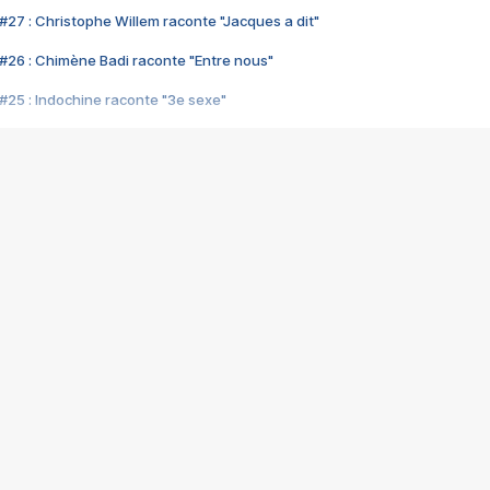
#27 : Christophe Willem raconte "Jacques a dit"
#26 : Chimène Badi raconte "Entre nous"
#25 : Indochine raconte "3e sexe"
#24 : Zaho raconte "C'est chelou"
#23 : Patrick Bruel raconte "Au café des délices"
#22 : Kyo raconte "Le chemin"
#21 : Nolwenn Leroy raconte "Cassé"
#20 : Patrick Hernandez raconte "Born to be alive"
#19 : Lorie raconte "Près de moi"
#18 : Michael Jones raconte "A nos actes manqués" (avec Jean-Jacque
#17 : Khaled raconte "Aïcha"
#16 : Corneille raconte "Parce qu'on vient de loin"