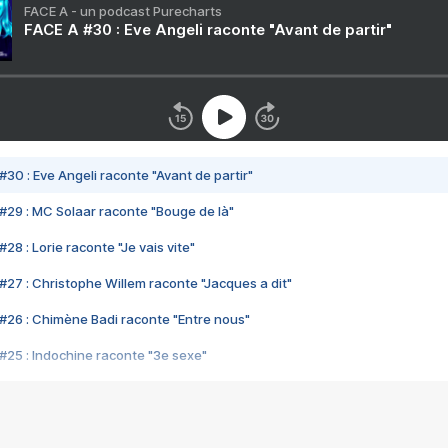
FACE A - un podcast Purecharts
FACE A #30 : Eve Angeli raconte "Avant de partir"
#30 : Eve Angeli raconte "Avant de partir"
#29 : MC Solaar raconte "Bouge de là"
28 : Lorie raconte "Je vais vite"
#27 : Christophe Willem raconte "Jacques a dit"
#26 : Chimène Badi raconte "Entre nous"
#25 : Indochine raconte "3e sexe"
#24 : Zaho raconte "C'est chelou"
#23 : Patrick Bruel raconte "Au café des délices"