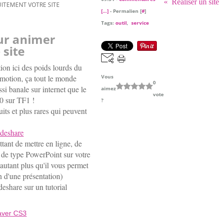
Réaliser un si
ITEMENT VOTRE SITE
[
…
]
- Permalien [
#
]
Tags:
outil
,
service
ur animer
 site
ion ici des poids lourds du
motion, ça tout le monde
Vous
0
si banale sur internet que le
aimez
vote
30 sur TF1 !
?
its et plus rares qui peuvent
ideshare
tant de mettre en ligne, de
s de type PowerPoint sur votre
d'autant plus qu'il vous permet
n d'une présentation)
eshare sur un tutorial
aver CS3