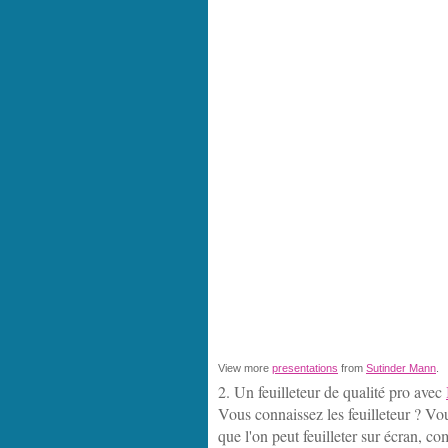
View more
presentations
from
Sutinder Mann
.
2. Un feuilleteur de qualité pro avec
Vous connaissez les feuilleteur ? Vo
que l'on peut feuilleter sur écran, c