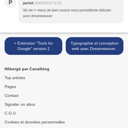
P
parfait
02/03/2010 11:52
Slt,<br /> merçi de bien vouloir nous permettrede débuter
avec dreamweaver
< Extension "Tools for
Typographie et conception
Google" version 2
web avec Dreamweaver :
trucs, astuces et exemples
>
Hébergé par Canalblog
Top articles
Pages
Contact
Signaler un abus
C.G.U.
Cookies et données personnelles