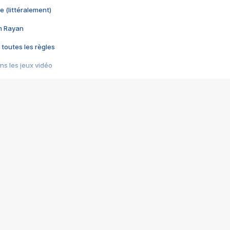
e (littéralement)
im Rayan
 toutes les règles
s les jeux vidéo
us choquant de Rockstar ? - Le scandale BULLY
e plus moche de Steam
du RÊVE tourne au CAUCHEMAR
pendant 8 heures
it… à tort
umiliés par un jeu vidéo
ire - Final Fantasy 8
ti un empire - Age of Empires