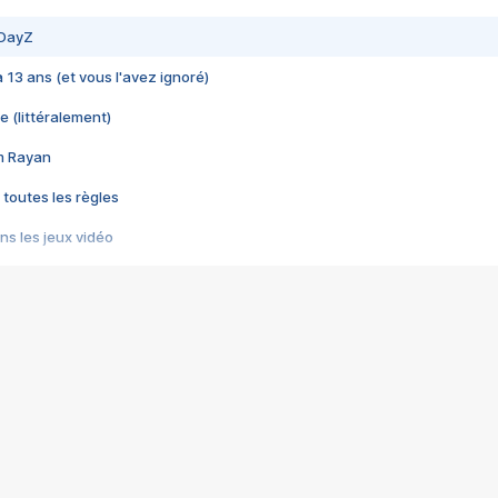
 DayZ
 a 13 ans (et vous l'avez ignoré)
e (littéralement)
im Rayan
 toutes les règles
s les jeux vidéo
us choquant de Rockstar ? - Le scandale BULLY
e plus moche de Steam
du RÊVE tourne au CAUCHEMAR
pendant 8 heures
it… à tort
umiliés par un jeu vidéo