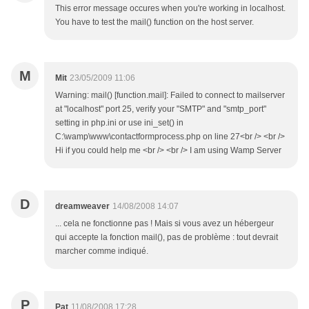
This error message occures when you're working in localhost.
You have to test the mail() function on the host server.
M
Mit
23/05/2009 11:06
Warning: mail() [function.mail]: Failed to connect to mailserver
at "localhost" port 25, verify your "SMTP" and "smtp_port"
setting in php.ini or use ini_set() in
C:\wamp\www\contactformprocess.php on line 27<br /> <br />
Hi if you could help me <br /> <br /> I am using Wamp Server
D
dreamweaver
14/08/2008 14:07
... cela ne fonctionne pas ! Mais si vous avez un hébergeur
qui accepte la fonction mail(), pas de problème : tout devrait
marcher comme indiqué.
P
Pat
11/08/2008 17:28