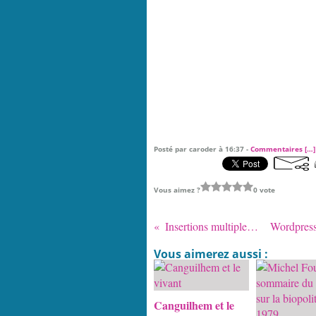
Posté par caroder à 16:37 -
Commentaires [
…
]
Vous aimez ?
0 vote
Insertions multiples - PHP
Vous aimerez aussi :
Canguilhem et le