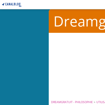
Dreamgr
DREAMGRATUIT - PHILOSOPHIE
>
UTILI