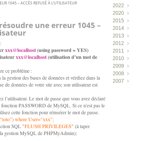
R 1045 – ACCÈS REFUSÉ À L’UTILISATEUR
2022
2020
Juin
(1)
2015
Avril
(2)
ésoudre une erreur 1045 –
2014
Mars
(1)
lisateur
2013
Janvier
(1
:
2012
Décembr
ser
xxx@localhost
(using password = YES)
2011
Novembr
Décembr
lisateur
xxx@localhost
(utilisation d’un mot de
2010
Octobre
Mai
Novembr
(1)
(
2009
Août
Mars
Septembr
Décembr
(1)
(2)
re ce problème :
2008
Avril
Janvier
Août
Novembr
Décembr
(1)
(1)
(3
 gestion des bases de données et vérifiez dans la
2007
Mars
Mai
Octobre
Novembr
Décembr
(1)
(1)
(
 de données de votre site avec son utilisateur est
Janvier
Septembr
Octobre
Novembr
Novembr
(1
(
Août
Septembr
Octobre
Septembr
(2)
(
iez l’utilisateur. Le mot de passe que vous avez déclaré
Juillet
Août
Juillet
Juillet
(4)
(3)
(1)
(2)
r la fonction PASSWORD de MySQL. Si ce n'est pas le
Juin
Juillet
Juin
Juin
(3)
(3)
(3)
(10
ilisez cette fonction pour réinsérer le mot de passe.
("toto") where User="xxx";
Mai
Juin
Mai
Mai
(6)
(6)
(14)
(13)
nction SQL "
FLUSH PRIVILEGES
" (à taper
Avril
Mai
Avril
Avril
(8)
(5)
(7)
(10)
 de la gestion MySQL de PHPMyAdmin);
Mars
Avril
Mars
Mars
(6)
(1)
(10)
(16)