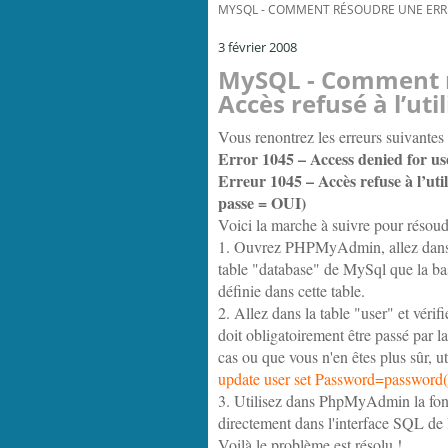
MYSQL - COMMENT RÉSOUDRE UNE ERREU
3 février 2008
MySQL - Comment r
Accès refusé à l’uti
Vous renontrez les erreurs suivantes 
Error 1045 – Access denied for u
Erreur 1045 – Accès refuse à l’uti
passe = OUI)
Voici la marche à suivre pour résoud
1. Ouvrez PHPMyAdmin, allez dans la
table "database" de MySql que la base
définie dans cette table.
2. Allez dans la table "user" et vérif
doit obligatoirement être passé pa
cas ou que vous n'en êtes plus sûr, ut
update user set Password=password
3. Utilisez dans PhpMyAdmin la fo
directement dans l'interface SQL
Voilà le problème est résolu !