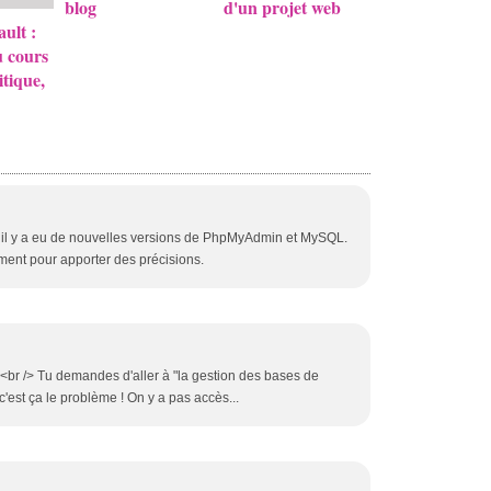
blog
d'un projet web
ult :
 cours
itique,
it il y a eu de nouvelles versions de PhpMyAdmin et MySQL.
ment pour apporter des précisions.
> <br /> Tu demandes d'aller à "la gestion des bases de
'est ça le problème ! On y a pas accès...