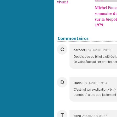
vivant
Michel Fouca
sommaire du
sur la biopol
1979
Commentaires
C
caroder
05/11/2010 20:33
Depuis que ce billet a été écr
Je vais réactualiser prochaine
D
Dodo
02/11/2010 19:34
C'est nul ton explication.<br /
données" alors que justement c
T
tikno
28/05/2009 08:27