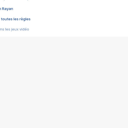
im Rayan
 toutes les règles
s les jeux vidéo
us choquant de Rockstar ? - Le scandale BULLY
e plus moche de Steam
du RÊVE tourne au CAUCHEMAR
pendant 8 heures
it… à tort
umiliés par un jeu vidéo
ire - Final Fantasy 8
ti un empire - Age of Empires
story DOFUS